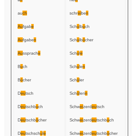
au
ch
schr
ei
be
n
Au
fgab
e
Sch
u
lb
u
ch
Au
fgabe
n
Sch
u
lb
ü
cher
Au
ssprach
e
Sch
u
l
e
B
u
ch
Sch
u
le
n
B
ü
cher
Sch
ü
ler
D
eu
tsch
Sch
ü
leri
n
D
eu
tschb
u
ch
Schw
ei
zerd
eu
tsch
D
eu
tschb
ü
cher
Schw
ei
zerd
eu
tschb
u
ch
D
eu
tschsch
u
l
e
Schw
ei
zerd
eu
tschb
ü
cher