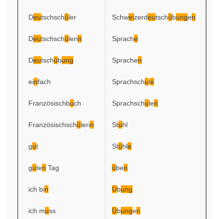
D
eu
tschsch
ü
ler
Schw
ei
zerd
eu
tsch
ü
b
ung
e
n
D
eu
tschsch
ü
leri
n
Sprach
e
D
eu
tsch
ü
b
ung
Sprache
n
ei
n
fach
Sprachsch
u
l
e
Französischb
u
ch
Sprachsch
u
le
n
Französischsch
ü
leri
n
St
u
hl
g
u
t
St
ü
hl
e
g
u
te
n
Tag
ü
be
n
ich bi
n
Ü
b
ung
ich m
u
ss
Ü
b
ung
e
n