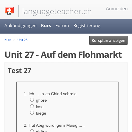
languageteacher.ch
Anmelden
Ankündigungen
Kurs
Forum
Registrierung
Kursplan anzeigen
Kurs
Unit 28
Unit 27 - Auf dem Flohmarkt
Test 27
Ich ... -n-es Chind schreie.
ghöre
lose
luege
Hüt Abig würdi gern Musig ... .
ghöre