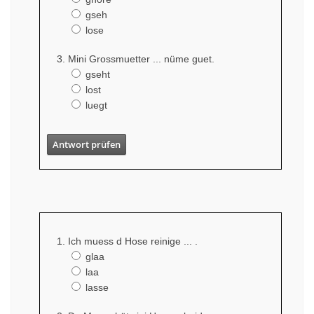
gseh
lose
Mini Grossmuetter ... nüme guet.
gseht
lost
luegt
Antwort prüfen
Ich muess d Hose reinige ... .
glaa
laa
lasse