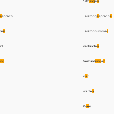
Sitz
ung
e
n
e
spräch
Telefong
e
spräch
e
re
n
Telefonnumme
r
id
verbinde
n
ung
Verbind
ung
e
n
v
ie
r
warte
n
W
ie
n