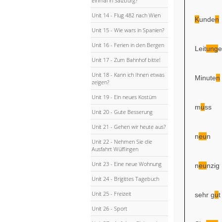
einmal in Salzburg?
Unit 14 - Flug 482 nach Wien
K
unde
n
Unit 15 - Wie wars in Spanien?
Unit 16 - Ferien in den Bergen
Leit
ung
e
Unit 17 - Zum Bahnhof bitte!
Unit 18 - Kann ich Ihnen etwas
Minute
n
zeigen?
Unit 19 - Ein neues Kostüm
m
u
ss
Unit 20 - Gute Besserung
Unit 21 - Gehen wir heute aus?
n
eu
n
Unit 22 - Nehmen Sie die
Ausfahrt Wülflingen
Unit 23 - Eine neue Wohnung
n
eu
nzig
Unit 24 - Brigittes Tagebuch
Unit 25 - Freizeit
sehr g
u
t
Unit 26 - Sport