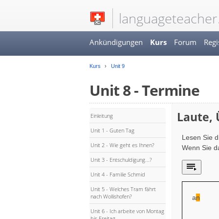
languageteacher
Ankündigungen
Kurs
Forum
Regi
Kurs
Unit 9
Unit 8 - Termine
Laute,
Einleitung
Unit 1 - Guten Tag
Lesen Sie d
Unit 2 - Wie geht es Ihnen?
Wenn Sie da
Unit 3 - Entschuldigung...?
Unit 4 - Familie Schmid
Unit 5 - Welches Tram fährt
nach Wollishofen?
a
n
Unit 6 - Ich arbeite von Montag
bis Freitag