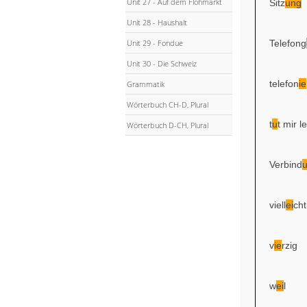
Unit 27 - Auf dem Flohmarkt
Sitz
ung
Unit 28 - Haushalt
Telefong
Unit 29 - Fondue
Unit 30 - Die Schweiz
telefon
ie
Grammatik
Wörterbuch CH-D, Plural
t
u
t mir le
Wörterbuch D-CH, Plural
Verbind
viell
ei
cht
v
ie
rzig
w
ei
l