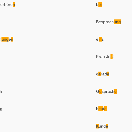
derhöre
n
b
ei
Besprech
ung
h
ung
e
n
ei
n
s
Frau Jo
s
t
g
e
rad
e
h
G
e
spräch
e
g
h
eu
t
e
K
und
e