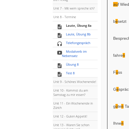
au
f Wie
Unit 7 - Mit wem spreche ich?
Unit 8 - Termine
b
e
setzt
Laute, Übung 8a
Laute, Übung 8b
Besprec
Telefongespräch
Modalverb im
fahre
n
Nebensatz
Übung 8
F
u
ss
Test 8
Unit 9 - Schönes Wochenende!
G
e
spräc
Unit 10 - Kommst du am
Samstag zu mir essen?
Unit 11 - Ein Wochenende in
g
u
te
n
Ta
Zürich
Unit 12 - Guten Appetit!
Ihne
n
Unit 13 - Waren Sie schon