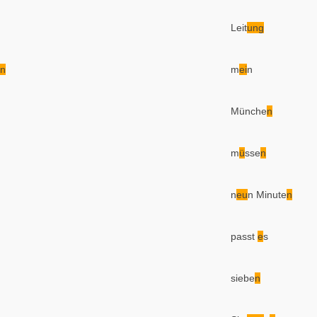
Leit
ung
n
m
ei
n
Münche
n
m
ü
sse
n
n
eu
n Minute
n
passt
e
s
siebe
n