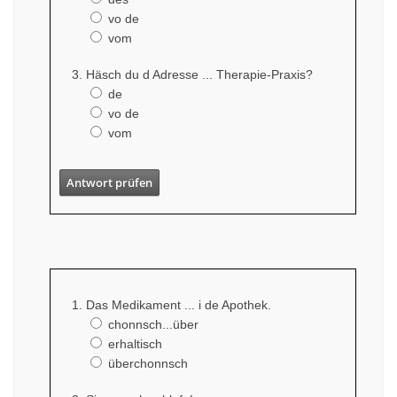
vo de
vom
Häsch du d Adresse ... Therapie-Praxis?
de
vo de
vom
Antwort prüfen
Das Medikament ... i de Apothek.
chonnsch...über
erhaltisch
überchonnsch