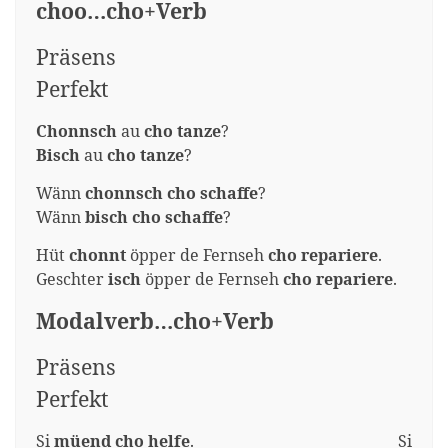
choo…cho+Verb
Präsens
Perfekt
Chonnsch
au
cho tanze
?
Bisch
au
cho tanze
?
Wänn
chonnsch cho schaffe
?
Wänn
bisch cho schaffe
?
Hüt
chonnt
öpper de Fernseh
cho repariere
.
Geschter
isch
öpper de Fernseh
cho repariere
.
Modalverb…cho+Verb
Präsens
Perfekt
Si
müend cho helfe
. Si