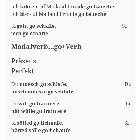
Ich
fahre
-n-uf Mailand Fründe
go bsueche
.
Ich
bi
-n- uf Mailand Fründe
go bsueche
.
Si
gaht
go schaffe
. Si
isch go schaffe
.
Modalverb…go+Verb
Präsens
Perfekt
Du
muesch go schlafe
. Du
häsch müesse go schlafe
.
Er
will go trainiere
. Er
hät wölle go trainiere
.
Si
sötted go iichaufe
. Si
hätted sölle go iichaufe
.