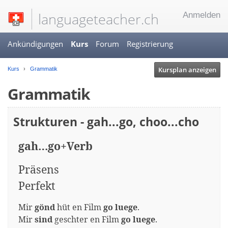
languageteacher.ch
Anmelden
Ankündigungen
Kurs
Forum
Registrierung
Kursplan anzeigen
Kurs
Grammatik
Grammatik
Strukturen - gah...go, choo...cho
gah…go+Verb
Präsens
Perfekt
Mir
gönd
hüt en Film
go luege
.
Mir
sind
geschter en Film
go luege
.